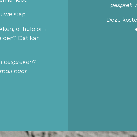
gesprek 
euwe stap.
Deze koste
kken, of hulp om
reiden? Dat kan
n bespreken?
 mail naar