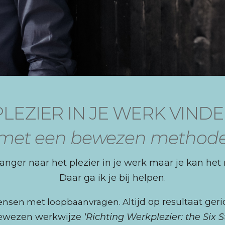
LEZIER IN JE WERK VIND
(met een bewezen methode
langer naar het plezier in je werk maar je kan het
Daar ga ik je bij helpen.
ltijd op resultaat ger
mensen met loopbaanvragen. A
bewezen werkwijze
‘Richting Werkplezier: the Six