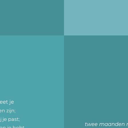
eet je
n zijn;
je past;
twee maanden na 
n je hebt.