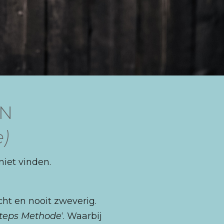
EN
)
 niet vinden.
icht en nooit zweverig.
 Steps Methode
‘. Waarbij