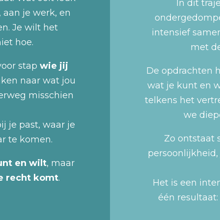
In dit tra
, aan je werk, en
ondergedompel
n. Je wilt het
intensief samen
et hoe.
met de
voor stap
wie jij
De opdrachten he
ijken naar wat jou
wat je kunt en w
nderweg misschien
telkens het vert
we diep
j je past, waar je
Zo ontstaat 
ar te komen.
persoonlijkheid,
unt en wilt
, maar
je recht komt
.
Het is een inte
één resultaat