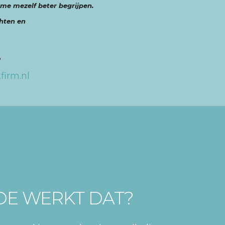
 me mezelf beter begrijpen.
chten en
s
?
firm.nl
OE WERKT DAT?